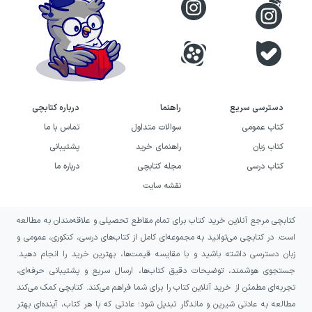
استاد علی فروغی‌نیا، مشاور کنکور و استراتژیست
آموزش، دانش‌آموختهٔ رشتهٔ حقوق از دانشگاه تهران با
تمرکز بر حقوق تجارت بین‌الملل است؛ ایشان علاوه‌بر
تدریس دانشگاهی و فعالیت به‌عنوان کارشناس در صدا
دسترسی سریع
راهنما
درباره کتابچی
و سیما، سال‌ها مربی موفقیت بوده و مبتکر متد
کتاب عمومی
سوالات متداول
تماس با ما
تدریس تلفیقی «دین و زندگی: تحلیل — کلیدواژه»
کتاب زبان
راهنمای خرید
پشتیبانی
می‌باشند.
کتاب درسی
مجله کتابچی
درباره ما
نقشه سایت
با بیش از ده سال سابقهٔ تدریس درس دین و زندگی در
مراکز معتبر سراسر کشور، ایشان در برترین مدارس
کتابچی مرجع آنلاین خرید کتاب برای تمام مقاطع تحصیلی و علاقه‌مندان به مطالعه
تهران (پرستو، فرهنگ، برهان، فائزون، شوق پرواز،
است. در کتابچی می‌توانید به مجموعه‌ای کامل از کتاب‌های درسی، کنکوری، عمومی و
زبان دسترسی داشته باشید و با مقایسه قیمت‌ها، بهترین خرید را انجام دهید.
علم‌اندیشان، حضرت زهرا) و کرج (بعثت، سلاله، منشور
جستجوی هوشمند، توضیحات دقیق کتاب‌ها، ارسال سریع و پشتیبانی حرفه‌ای،
دانش، پژوهندگان، حنانه، مهر اول) تدریس کرده‌اند و
تجربه‌ای مطمئن از خرید آنلاین کتاب را برای شما فراهم می‌کند. کتابچی کمک می‌کند
تجربهٔ همکاری آموزشی با مدارس برجستهٔ دیگر نقاط
مطالعه به عادتی شیرین و ماندگار تبدیل شود؛ عادتی که با هر کتاب، آینده‌ای بهتر