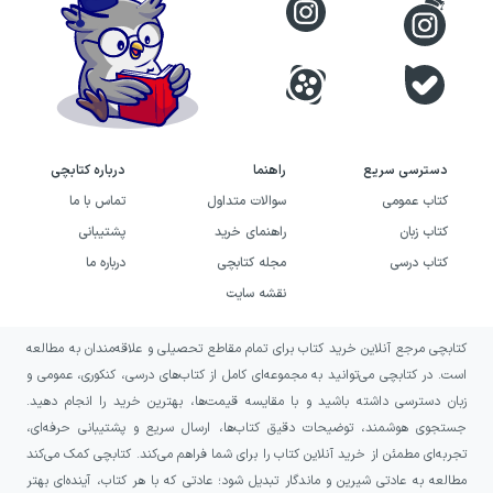
عمران از دانشگاه شهید بهشتی، به‌عنوان مدرس برجسته
در معتبرترین مدارس تهران از جمله اندیشه و خرد، بهار
علم‌آموزان، شایستگان، سما، دکتر حسابی، شاهد و
مهرنامی و نیز در بهترین آموزشگاه‌های حضوری کشور
مانند هدف تهران، تارا کرمانشاه و گاج فعالیت کرده و
دسترسی سریع
راهنما
درباره کتابچی
در کنار آن مدرس دوره‌های آنلاین پرمخاطب (هدف،
کتاب عمومی
سوالات متداول
تماس با ما
کیا آکادمی و…) نیز هست.
کتاب زبان
راهنمای خرید
پشتیبانی
کتاب درسی
مجله کتابچی
درباره ما
ایشان مولف چند عنوان کتاب آموزشی از جمله «ریاضی
نقشه سایت
تجربی و حسابان» (مهروماه)، «فرم و تست حسابان»
کتابچی مرجع آنلاین خرید کتاب برای تمام مقاطع تحصیلی و علاقه‌مندان به مطالعه
(گاج)، سری کتاب‌های «هشتگ کنکور» (کاگو) و اولین
است. در کتابچی می‌توانید به مجموعه‌ای کامل از کتاب‌های درسی، کنکوری، عمومی و
کتاب موضوعی «لم، توابع، معادلات و لگاریتم»
زبان دسترسی داشته باشید و با مقایسه قیمت‌ها، بهترین خرید را انجام دهید.
(دست‌نویس) می‌باشند؛ علاوه بر این در طراحی
جستجوی هوشمند، توضیحات دقیق کتاب‌ها، ارسال سریع و پشتیبانی حرفه‌ای،
تجربه‌ای مطمئن از خرید آنلاین کتاب را برای شما فراهم می‌کند. کتابچی کمک می‌کند
آزمون‌های آزمایشی سراسری و کشوری مانند قلم‌چی، آلا،
مطالعه به عادتی شیرین و ماندگار تبدیل شود؛ عادتی که با هر کتاب، آینده‌ای بهتر