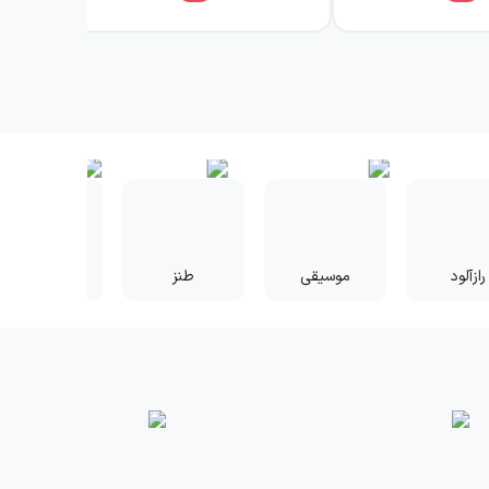
رازآلود
موسیقی
طنز
وحشت