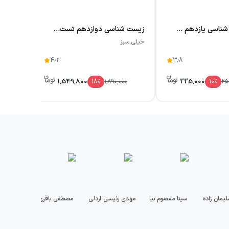
درسی زیست شناسی یازدهم چاپ ۱۴۰۵
زیست شناسی دوازدهم تست خیلی سبز
شیمی د
خیلی سبز
خیلی سبز
4.2
3.8
1,549,800
225,000
00
18
٪
1,890,000
10
٪
25
لیمان زاده
سینا معصوم نیا
مهدی رئیسی اردلی
مصطفی باقری
علی 