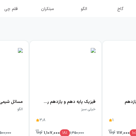
گاج
الگو
مبتکران
قلم چی
ازدهم
فیزیک پایه دهم و یازدهم رشته تجربی خیلی سبز (جلد اول)
مسائل شیمی ک
خیلی سبز
الگو
3.8
1
1,107,000
117,000
,500,000
18
٪
1,350,000
10