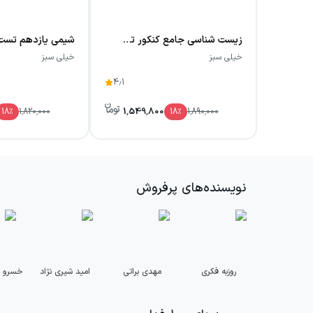
زیست شناسی جامع کنکور تست خیلی سبز (جلد اول)
شیمی یازدهم تست 
خیلی سبز
خیلی سبز
4.1
1,549,800
18
٪
1,820,000
18
٪
1,890,000
نویسنده‌های پرفروش
روزبه فکری
مهدی براتی
امید شیری نژاد
خسرو 