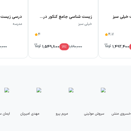
خیلی سبز
زیست شناسی جامع کنکور درسنامه و پاسخ خیلی سبز (جلد دوم)
خیلی سبز
مدرسه
4
4.7
1,549,800
1,492,400
0,000
18
٪
1,890,000
خسروی منش
سروش موئینی
مریم پرو
مهدی امیریان
ایمان س