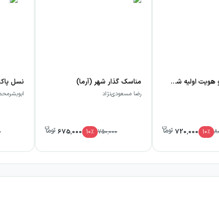
داستان کربلا و هویت اولیه شیعه (آرما)
مناسک گذار شهر (آرما)
نسل پاکا
رضا مسعودی‌نژاد
ابوبشرمحمد
675,000
720,000
0
10
٪
750,000
10
٪
8