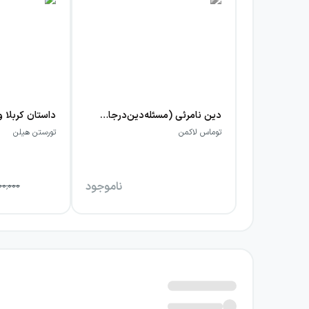
دین نامرئی (مسئله‌دین‌درجامعه‌مدرن) آرما
توماس لاکمن
تورستن هیلن
ناموجود
00,000