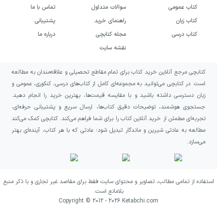
کتاب عمومی
سوالات متداول
تماس با ما
از پوچی و آزادی تا شورش، اخلاق، اومانیسم و
کتاب زبان
راهنمای خرید
پشتیبانی
عشق. ماتئی به‌جای ساده‌سازی اندیشه کامو،
کتاب درسی
مجله کتابچی
درباره ما
تلاش می‌کند لایه‌های مختلف آن را در کنار یکدیگر
نقشه سایت
قرار دهد و نشان دهد که آثار ادبی و نوشته‌های
سیاسی او چگونه در یک مسیر فکری گسترده‌تر
کتابچی مرجع آنلاین خرید کتاب برای تمام مقاطع تحصیلی و علاقه‌مندان به مطالعه
است. در کتابچی می‌توانید به مجموعه‌ای کامل از کتاب‌های درسی، کنکوری، عمومی و
معنا پیدا می‌کنند.
زبان دسترسی داشته باشید و با مقایسه قیمت‌ها، بهترین خرید را انجام دهید.
جستجوی هوشمند، توضیحات دقیق کتاب‌ها، ارسال سریع و پشتیبانی حرفه‌ای،
ارزش رویکرد نویسنده در این است که خواننده را
تجربه‌ای مطمئن از خرید آنلاین کتاب را برای شما فراهم می‌کند. کتابچی کمک می‌کند
هم با مفاهیم اصلی فلسفه کامو آشنا می‌کند و
مطالعه به عادتی شیرین و ماندگار تبدیل شود؛ عادتی که با هر کتاب، آینده‌ای بهتر
هم امکان می‌دهد این مفاهیم را در آثار ادبی او
می‌سازد.
دنبال کند. نتیجه، خوانشی جامع و روشنگرانه
است که برای ورود جدی‌تر به جهان کامو، بدون
استفاده از تمامی مطالب، تصاویر و محتوای سایت فقط برای مقاصد غیر تجاری و با ذکر منبع
فاصله گرفتن از زبان قابل‌فهم، زمینه مناسبی
بلامانع است.
Copyright © 2012 -
2026
Ketabchi.com
فراهم می‌کند.