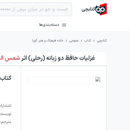
کتابچی
دسته‌بندی‌ها
›
›
›
کتابچی
کتاب
عمومی
خانه فرهنگ و هنر گویا
غزلیات حافظ دو زبانه (رحلی)
اثر
شمس الد
کتاب
انتشارا
نویسند
مترجم
: