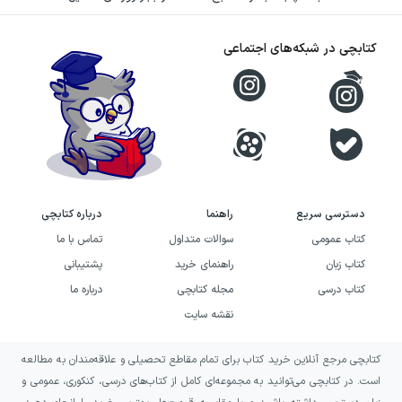
پروست در ضد سنت‌بوو، خاطره‌های بامداد
کتابچی در شبکه‌های اجتماعی
چهره‌ای از کارگاه ادبی خود را پیش چشم خواننده
می‌گذارد: اینکه چگونه می‌اندیشد، چگونه درباره
نوشتن داوری می‌کند و چگونه تجربه‌های روزمره را
به موضوعی ادبی تبدیل می‌سازد. این کتاب برای
شناخت دغدغه‌های او درباره عشق، جدایی،
گذشته، مطالعه و معنای هنر اهمیت دارد و
دسترسی سریع
راهنما
درباره کتابچی
نشانه‌هایی از مسیر فکری منتهی به در جستجوی
کتاب عمومی
سوالات متداول
تماس با ما
کتاب زبان
راهنمای خرید
پشتیبانی
زمان گمشده را نیز در خود جای داده است.
کتاب درسی
مجله کتابچی
درباره ما
خرید کتاب ضد سنت‌بوو،
نقشه سایت
خاطره‌های بامداد به چه کسانی
کتابچی مرجع آنلاین خرید کتاب برای تمام مقاطع تحصیلی و علاقه‌مندان به مطالعه
پیشنهاد می‌شود؟
است. در کتابچی می‌توانید به مجموعه‌ای کامل از کتاب‌های درسی، کنکوری، عمومی و