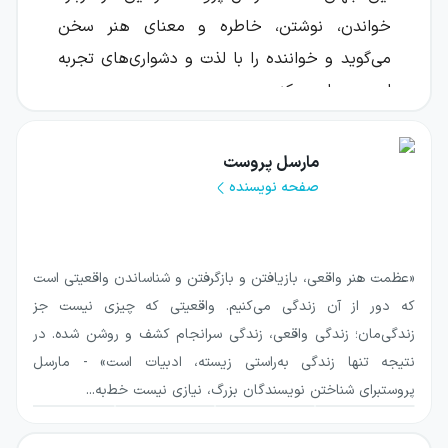
خواندن، نوشتن، خاطره و معنای هنر سخن
می‌گوید و خواننده را با لذت و دشواری‌های تجربه
ادبی همراه می‌کند.
این کتاب هم اثری درباره ادبیات است و هم
مارسل پروست
مجموعه‌ای از تأمل‌ها، خاطرات، قصه‌ها و
صفحه نویسنده
گفت‌وگوهای درونی نویسنده. پروست در بخشی از
آن با صراحتی تند و بی‌پرده به دیدگاه‌های
سنت‌بوو، منتقد ادبی فرانسوی، پاسخ می‌دهد و در
«عظمت هنر واقعی، بازیافتن و بازگرفتن و شناساندن واقعیتی است
بخش‌های دیگر از زنان، مردان و نویسندگانی
که دور از آن زندگی می‌کنیم. واقعیتی که چیزی نیست جز
می‌گوید که دوستشان دارد. زبان کتاب نسبت به
زندگی‌مان؛ زندگی واقعی، زندگی سرانجام کشف و روشن شده. در
بسیاری از نوشته‌های پروست روشن‌تر و ساده‌تر
نتیجه تنها زندگی به‌راستی زیسته، ادبیات است» - مارسل
پروستبرای شناختن نویسندگان بزرگ، نیازی نیست خط‌به‌...
است، اما همچنان ظرافت، نبوغ و حساسیت ویژه
او را در خود دارد.