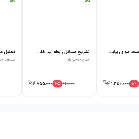
بیماری‌های پوست، مو و زیبایی (تشخیص، درمان و نسخه نویسی)
تشریح مسائل رابطه آب، خاک و گیاه
ایمان حاجی راد
مسعود سلط
855,000
1,350,000
10
٪
950,000
10
٪