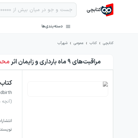
کتابچی
دسته‌بندی‌ها
›
›
›
کتابچی
کتاب
عمومی
شهرآب
مراقبت‌های ۹ ماه بارداری و زایمان
اثر
محمد 
کتاب
dbirth
(آنچه ه
انتشارا
نویسند