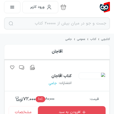
ورود کاربر
›
›
›
کتابچی
کتاب
عمومی
جامی
آقاجان
کتاب
آقاجان
انتشارات
:
جامی
72,000
قیمت:
80,000
٪
10
مشخصات
افزودن به سبد