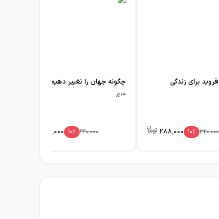
روید برای زندگی
چگونه جهان را تغییر دهیم
چگو
هنوز
هنوز
198,000
288,000
10
٪
220,000
10
٪
320,000