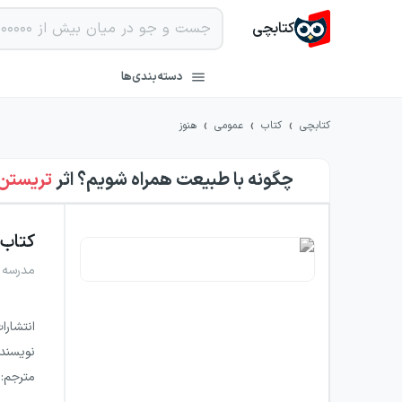
کتابچی
دسته‌بندی‌ها
›
›
›
کتابچی
کتاب
عمومی
هنوز
چگونه با طبیعت همراه شویم؟
اثر
تریستن 
کتاب
مدرسه 
انتشارا
نویسند
مترجم
: