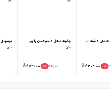
چگونه سلامت عاطفی داشته باشیم
چگونه شغل دلخواه‌مان را پیدا کنیم
درسهای ف
هنوز
هنوز
531,000
378,000
10
٪
590,000
10
٪
4