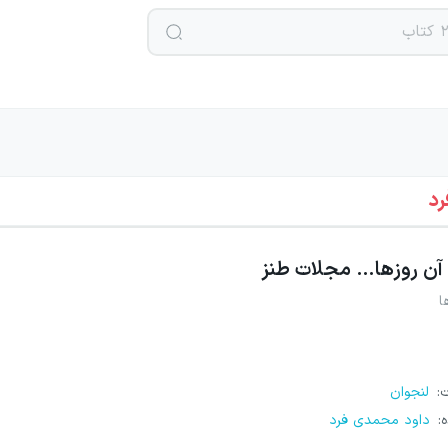
رد
آن روزها… مجلات طنز
ا
ت
:
لنجوان
ه
:
داود محمدی فرد