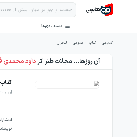
کتابچی
دسته‌بندی‌ها
›
›
›
کتابچی
کتاب
عمومی
لنجوان
آن روزها… مجلات طنز
اثر
داود محمدی ف
کتاب
آن روزه
انتشارا
نویسند