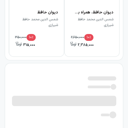
دیوان حافظ، همراه با تفسیر فال (گلاسه، ترمو، پلاکدار، برجسته، باقاب)
دیوان حافظ
حا
شمس الدین محمد حافظ
شمس الدین محمد حافظ
شم
شیرازی
شیرازی
شی
350,000
10
٪
2,650,000
10
٪
315,000
2,385,000