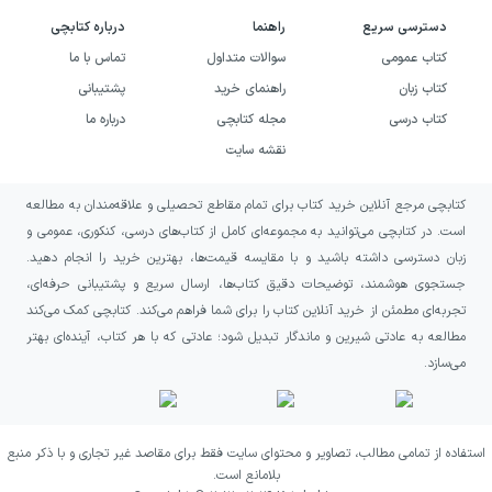
اگر به کتاب‌های روان‌شناسی و اندیشه‌محور درباره
دسترسی سریع
راهنما
درباره کتابچی
شادکامی، شخصیت و کیفیت زندگی علاقه دارید،
کتاب عمومی
سوالات متداول
تماس با ما
«مقدمات روانشناسی فروم» می‌تواند انتخابی
کتاب زبان
راهنمای خرید
پشتیبانی
مناسب برای شما باشد. این کتاب به‌ویژه برای
کتاب درسی
مجله کتابچی
درباره ما
خوانندگانی جذاب است که درباره تأثیر مصرف‌زدگی
نقشه سایت
بر زندگی، دشواری گسستن از الگوهای رایج و نقش
کتابچی مرجع آنلاین خرید کتاب برای تمام مقاطع تحصیلی و علاقه‌مندان به مطالعه
عوامل ناهشیار در انتخاب‌های فردی و اجتماعی
است. در کتابچی می‌توانید به مجموعه‌ای کامل از کتاب‌های درسی، کنکوری، عمومی و
پرسش دارند.
زبان دسترسی داشته باشید و با مقایسه قیمت‌ها، بهترین خرید را انجام دهید.
جستجوی هوشمند، توضیحات دقیق کتاب‌ها، ارسال سریع و پشتیبانی حرفه‌ای،
این اثر همچنین به کسانی پیشنهاد می‌شود که از
تجربه‌ای مطمئن از خرید آنلاین کتاب را برای شما فراهم می‌کند. کتابچی کمک می‌کند
مطالعه درباره دوگانه داشتن و بودن لذت می‌برند و
مطالعه به عادتی شیرین و ماندگار تبدیل شود؛ عادتی که با هر کتاب، آینده‌ای بهتر
می‌سازد.
می‌خواهند بحثی تحلیلی را در کنار سخنرانی‌ها،
مصاحبه‌ها و مشاهدات کاوش‌گرانه دنبال کنند.
انتظار شما از این کتاب باید متنی برای تأمل و
استفاده از تمامی مطالب، تصاویر و محتوای سایت فقط برای مقاصد غیر تجاری و با ذکر منبع
بازنگری باشد، نه دستورالعملی فوری برای شادکامی.
بلامانع است.