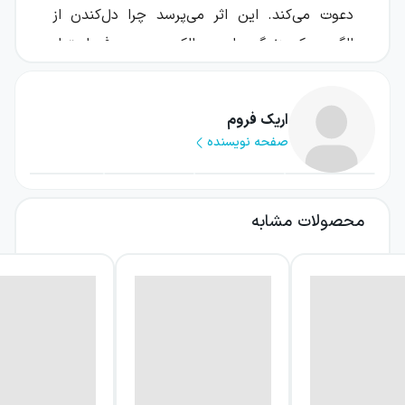
دعوت می‌کند. این اثر می‌پرسد چرا دل‌کندن از
الگویی که زندگی را بر مالکیت و مصرف استوار
می‌کند دشوار است و چگونه می‌توان از انفعال
فاصله گرفت و به زندگی‌ای روشن‌بینانه‌تر و همراه
اریک فروم
با لذت خلاقانه نزدیک شد.
صفحه نویسنده
در مرکز بحث کتاب، دو جهت‌گیری بنیادین قرار
دارد: «داشتن» و «بودن». این دو مفهوم فقط به
محصولات مشابه
دارایی‌های مادی یا نوعی حضور ساده در جهان
محدود نمی‌شوند، بلکه در توصیف رابطه انسان با
زندگی و شخصیت او نقش دارند. فروم با تمرکز بر
این دو وضعیت، مخاطب را با پرسشی اساسی
روبه‌رو می‌کند: آیا ارزش زندگی را در چیزهایی
می‌سنجیم که در اختیار داریم، یا در کیفیت تجربه،