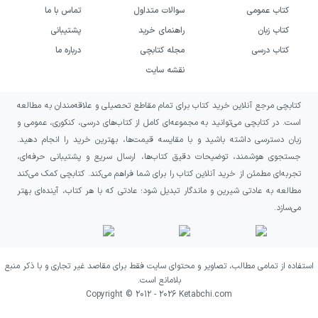
کتاب عمومی
سوالات متداول
تماس با ما
کتاب به‌ویژه برای خوانندگانی پیشنهاد می‌شود که
کتاب زبان
راهنمای خرید
پشتیبانی
دوست دارند سرگذشت دانشمندان بزرگ را در بستر
کتاب درسی
مجله کتابچی
درباره ما
اجتماعی و فکری زمانه‌شان دنبال کنند، نه اینکه
نقشه سایت
فقط با فهرستی از دستاوردهای علمی روبه‌رو شوند.
کتابچی مرجع آنلاین خرید کتاب برای تمام مقاطع تحصیلی و علاقه‌مندان به مطالعه
اگر از مطالعهٔ سوگنامه‌های تاریخی، روایت‌های
است. در کتابچی می‌توانید به مجموعه‌ای کامل از کتاب‌های درسی، کنکوری، عمومی و
مربوط به زنان برجسته و کتاب‌هایی دربارهٔ
زبان دسترسی داشته باشید و با مقایسه قیمت‌ها، بهترین خرید را انجام دهید.
جستجوی هوشمند، توضیحات دقیق کتاب‌ها، ارسال سریع و پشتیبانی حرفه‌ای،
کشمکش میان دانش و تعصب لذت می‌برید، این
تجربه‌ای مطمئن از خرید آنلاین کتاب را برای شما فراهم می‌کند. کتابچی کمک می‌کند
اثر موضوعی پرکشش برایتان دارد. همچنین کسانی
مطالعه به عادتی شیرین و ماندگار تبدیل شود؛ عادتی که با هر کتاب، آینده‌ای بهتر
که به رابطهٔ دین و قدرت، پیامدهای خشونت و
می‌سازد.
اهمیت آزادی تفکر می‌اندیشند، می‌توانند از لایهٔ
تحلیلی و هشداردهندهٔ آن بهره بگیرند.
استفاده از تمامی مطالب، تصاویر و محتوای سایت فقط برای مقاصد غیر تجاری و با ذکر منبع
بلامانع است.
با این حال، انتظار شما از کتاب باید خواندن
Copyright © 2012 -
2026
Ketabchi.com
روایتی تاریخی و سوگوارانه باشد؛ اثری که بر