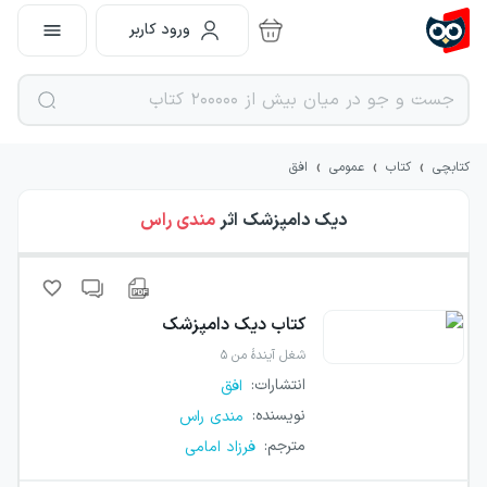
ورود کاربر
›
›
›
کتابچی
کتاب
عمومی
افق
دیک دامپزشک
اثر
مندی راس
کتاب
دیک دامپزشک
شغل آیندهٔ من ۵
انتشارات
:
افق
نویسنده
:
مندی راس
مترجم
:
فرزاد امامی