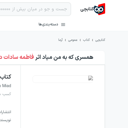
کتابچی
دسته‌بندی‌ها
›
›
›
کتابچی
کتاب
عمومی
آرما
همسری که به من میاد
اثر
فاطمه سادات د
کتاب
n Miad
کسب مه
انتشارا
نویسند