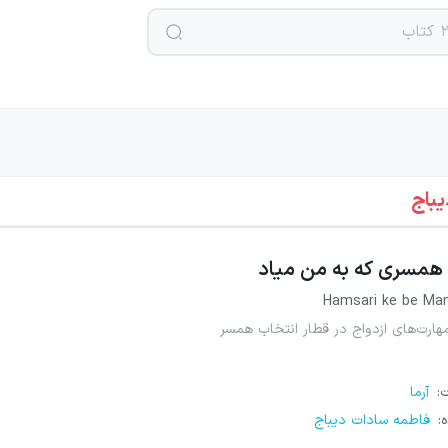
یباج
همسری که به من میاد
Hamsari ke be Ma
ارت‌های ازدواج در قطار انتخاب همسر
ت
:
آرما
ه
:
فاطمه سادات دیباج