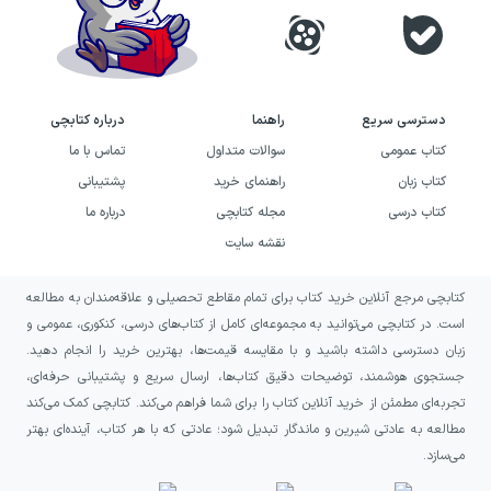
را بهتر است در چارچوب مناقشه‌های علمی و
اخلاقی پیرامون درمان تبدیلی بخوانید، نه به‌عنوان
راهنمایی قطعی یا بی‌طرفانه برای سلامت روان.
دسترسی سریع
راهنما
درباره کتابچی
خرید کتاب فهم همجنس‌گرایی و
کتاب عمومی
سوالات متداول
تماس با ما
کتاب زبان
راهنمای خرید
پشتیبانی
راهنمای والدین برای پیشگیری از
کتاب درسی
مجله کتابچی
درباره ما
آن به چه کسانی پیشنهاد می‌شود؟
نقشه سایت
این کتاب برای روان‌شناسان، روان‌پزشکان،
کتابچی مرجع آنلاین خرید کتاب برای تمام مقاطع تحصیلی و علاقه‌مندان به مطالعه
مشاوران و دانشجویانی مناسب است که
است. در کتابچی می‌توانید به مجموعه‌ای کامل از کتاب‌های درسی، کنکوری، عمومی و
می‌خواهند با یکی از دیدگاه‌های مخالف جریان
زبان دسترسی داشته باشید و با مقایسه قیمت‌ها، بهترین خرید را انجام دهید.
جستجوی هوشمند، توضیحات دقیق کتاب‌ها، ارسال سریع و پشتیبانی حرفه‌ای،
اصلی درباره همجنس‌گرایی آشنا شوند. مطالعه آن
تجربه‌ای مطمئن از خرید آنلاین کتاب را برای شما فراهم می‌کند. کتابچی کمک می‌کند
می‌تواند برای بررسی تفاوت رویکردهای
مطالعه به عادتی شیرین و ماندگار تبدیل شود؛ عادتی که با هر کتاب، آینده‌ای بهتر
روان‌شناختی، تحلیل زبان و استدلال‌های مربوط به
می‌سازد.
درمان تبدیلی و شناخت زمینه‌های فرهنگی این