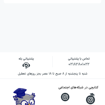
جوزف نیکولوسی، نویسنده اصلی کتاب، روان‌شناس
و طرفدار درمان تبدیلی معرفی شده است. او
سال‌ها تجربه درمان همجنس‌گرایی داشته و در
زمینه شناخت و درمان این موضوع آثار مکتوب و
حضور رسانه‌ای گسترده‌ای داشته است. در این
کتاب، دغدغه اصلی او ارائه توضیحی متفاوت
درباره منشأ جذابیت همجنس‌گرایانه و پیشنهاد
راه‌هایی برای پیشگیری یا تغییر آن است.
تماس با پشتیبانی
پشتیبانی بله
۰۲۱۸۲۸۰۱۰۲۲
لیندا ایمز نیکولوسی نیز در نگارش کتاب همراه
شنبه تا پنجشنبه از ۸ صبح تا ۱۸ عصر بجز روزهای تعطیل
اوست. حاصل این همکاری، اثری است که هم به
نظریه‌های روان‌شناختی درباره همجنس‌گرایی
کتابچی در شبکه‌های اجتماعی
می‌پردازد و هم تلاش می‌کند والدین، متخصصان
و فعالان فرهنگی را وارد گفت‌وگویی درباره نقش
خانواده و جامعه کند. با این حال، محتوای کتاب