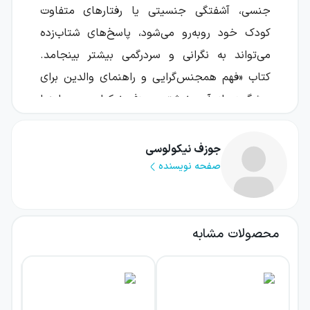
جنسی، آشفتگی جنسیتی یا رفتارهای متفاوت
کودک خود روبه‌رو می‌شود، پاسخ‌های شتاب‌زده
می‌تواند به نگرانی و سردرگمی بیشتر بینجامد.
کتاب «فهم همجنس‌گرایی و راهنمای والدین برای
پیشگیری از آن» نوشته جوزف نیکولوسی و لیندا
ایمز نیکولوسی، دیدگاهی بحث‌برانگیز درباره
ریشه‌های همجنس‌گرایی، نقش عوامل محیطی و
جوزف نیکولوسی
جایگاه والدین در شکل‌گیری هویت جنسی ارائه
صفحه نویسنده
می‌کند.
این اثر می‌کوشد موضوعی پیچیده و مناقشه‌آمیز
محصولات مشابه
را از زاویه روان‌شناختی بررسی کند و درباره
چگونگی ایجاد جذابیت همجنس‌گرایانه، نشانه‌های
احتمالی آن و امکان پیشگیری یا تغییر آن بحث
کند. از همان ابتدا باید توجه داشت که