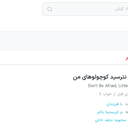
ر
نترسید کوچولوهای من
Don't Be Afraid, Litt
 قبل از خواب ۷
ت
:
با فرزندان
ه
:
م کریستینا باتلر
محبوبه نجف خانی