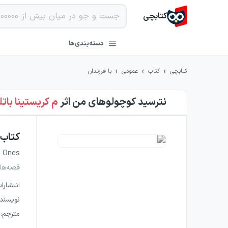
کتابچی
دسته‌بندی‌ها
›
›
›
کتابچی
کتاب
عمومی
با فرزندان
نترسید کوچولوهای من
اثر
م کریستینا باتل
کتاب
le Ones
قصه‌های
انتشارا
نویسند
مترجم
: