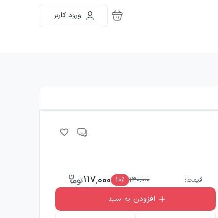
ورود کاربر
117,000
قیمت:
130,000
٪
10
افزودن به سبد