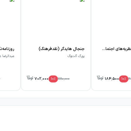
در جستجوی نظریه‌های اجتماعی در گفتمان شریعتی
جنجال هایدگر (نقدفرهنگ)
یورگ آلت‌وگ
عبدالرضا ع
702,000
184,500
0
10
٪
780,000
10
٪
2