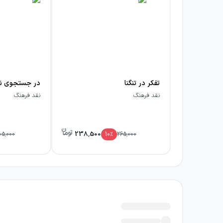
تفکر در تنگنا
نقد فرهنگ
نقد فرهنگ
238,500
05,000
10
٪
265,000