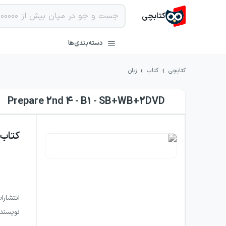
کتابچی
دسته‌بندی‌ها
›
›
کتابچی
کتاب
زبان
Prepare 2nd 4 - B1 - SB+WB+2DVD
کتاب
انتشارا
نویسند