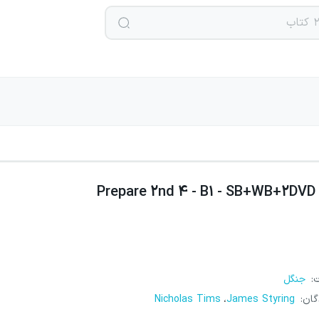
Prepare 2nd 4 - B1 - SB+WB+2DVD
ت
:
جنگل
گان
:
Nicholas Tims
James Styring
،