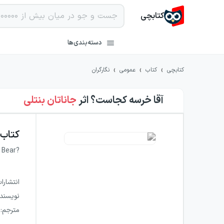
کتابچی
دسته‌بندی‌ها
›
›
›
کتابچی
کتاب
عمومی
نگارگران
آقا خرسه کجاست؟
اثر
جاناتان بنتلی
کتاب
 Bear?
انتشارا
نویسند
مترجم
: