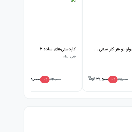
فری کوچولو تو هر کار سعی می‌کنه هزار بار
کاردستی‌های ساده ۲
کاغ
فنی ایران
فنی 
288,000
31,500
10
٪
320,000
10
٪
35,000