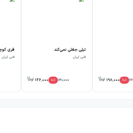
تپلی جغلی نمی‌کند
فنی ایران
فنی ایران
126,000
198,000
10
٪
140,000
10
٪
22