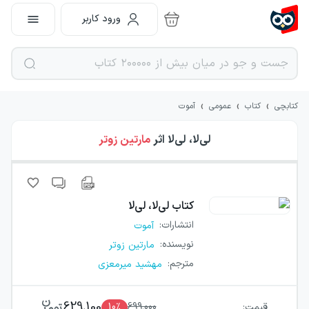
ورود کاربر
›
›
›
کتابچی
کتاب
عمومی
آموت
لی‌لا، لی‌لا
اثر
مارتین زوتر
کتاب
لی‌لا، لی‌لا
انتشارات
:
آموت
نویسنده
:
مارتین زوتر
مترجم
:
مهشید میرمعزی
629,100
قیمت:
699,000
٪
10