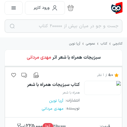
ورود کاربر
›
›
›
کتابچی
کتاب
عمومی
آریا نوین
سبزیجات همراه با شعر
اثر
مهدی مردانی
5.0
از
1
نظر
کتاب
سبزیجات همراه با شعر
همراه با شعر
انتشارات
:
آریا نوین
نویسنده
:
مهدی مردانی
225,000
قیمت:
250,000
٪
10