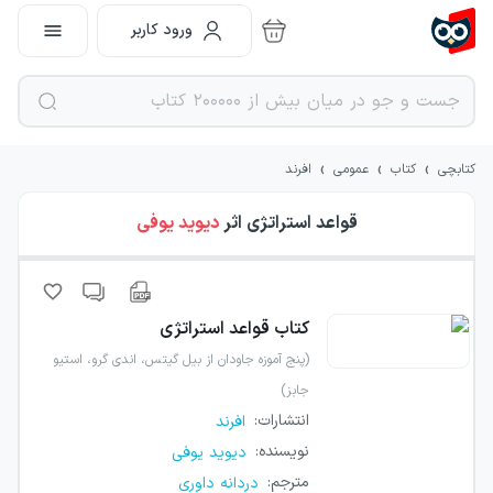
ورود کاربر
›
›
›
کتابچی
کتاب
عمومی
افرند
قواعد استراتژی
اثر
دیوید یوفی
کتاب
قواعد استراتژی
(پنج آموزه جاودان از بیل گیتس، اندی گرو، استیو
جابز)
انتشارات
:
افرند
نویسنده
:
دیوید یوفی
مترجم
:
دردانه داوری