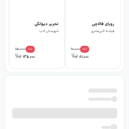
رویای فالاچی
تحریر دیوانگی
مث
فرشته اثنی‌عشری
شهرستان ادب
شه
150,000
10
٪
90,000
10
٪
135,000
81,000