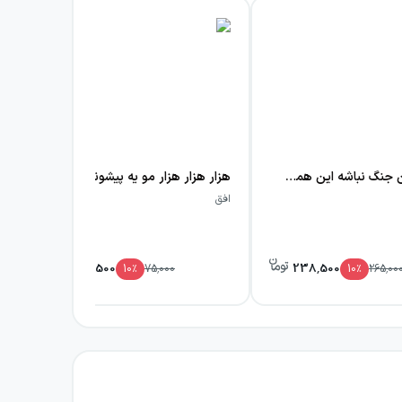
کاری بکن جنگ نباشه این همه بنگ بنگ نباشه
هزار هزار هزار مو یه پیشونی، دو ابرو
افق
افق
67,500
238,500
10
٪
75,000
10
٪
265,00