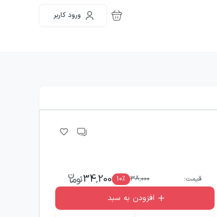
ورود کاربر
34,200
قیمت:
38,000
٪
10
افزودن به سبد