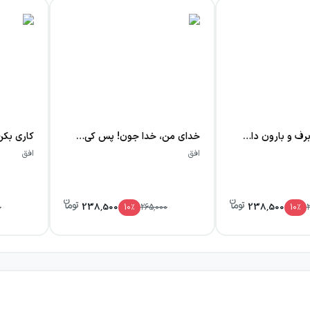
به آسمون کی برف و بارون داده؟ شکل‌های خندون داده؟
خدای من، خدا جون! پس کی می‌آد باباجون؟
افق
افق
238,500
238,500
0
10
٪
265,000
10
٪