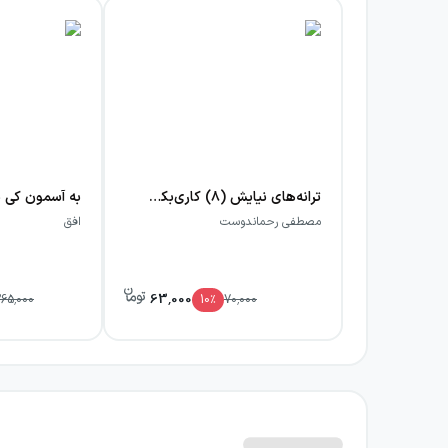
ترانه‌های نیایش (۸) کاری‌بکن‌جنگ‌نباشه
مصطفی رحماندوست
افق
63,000
265,000
10
٪
70,000