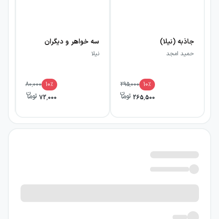
جاذبه (نیلا)
سه خواهر و دیگران
فر
حمید امجد
نیلا
نیل
80,000
10
٪
295,000
10
٪
72,000
265,500