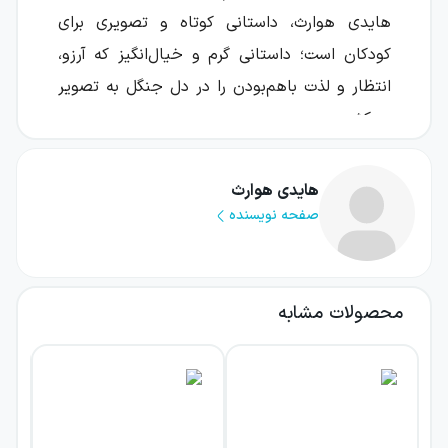
هایدی هوارث، داستانی کوتاه و تصویری برای
کودکان است؛ داستانی گرم و خیال‌انگیز که آرزو،
انتظار و لذت باهم‌بودن را در دل جنگل به تصویر
می‌کشد.
در این قصه، خرس چشم‌به‌راه افتادن آخرین برگ
هایدی هوارث
پاییزی است تا آرزویی کند. او دوست دارد هم‌بازی
صفحه نویسنده
داشته باشد؛ آرزویی ساده که برای یک کودک
معنایی بزرگ دارد. خیلی زود، جوجه‌تیغی، موش،
خرگوش و سنجاب نیز وارد ماجرا می‌شوند و فضای
محصولات مشابه
داستان را با کنجکاوی، امید و شیطنت‌های
کودکانه پُر می‌کنند.
درباره کتاب چطوری ستاره‌ای را
بگیرم که دارد می‌افتد؟