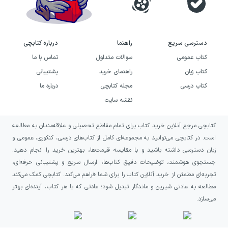
چطوری ستاره‌ای را بگیرم که دارد می‌افتد؟ انتخابی
مناسب برای کودکانی است که هنوز در آغاز مسیر
دسترسی سریع
راهنما
درباره کتابچی
علاقه‌مند شدن به مطالعه هستند. متن کوتاه،
کتاب عمومی
سوالات متداول
تماس با ما
ساختار تصویری و روایت ساده کمک می‌کند کودک
کتاب زبان
راهنمای خرید
پشتیبانی
با سرعت و تمرکز خودش داستان را دنبال کند و از
کتاب درسی
مجله کتابچی
درباره ما
تماشای جزئیات تصویرها لذت ببرد. همچنین
نقشه سایت
می‌توان پس از خواندن، دربارهٔ آرزوی خرس، رفتار
کتابچی مرجع آنلاین خرید کتاب برای تمام مقاطع تحصیلی و علاقه‌مندان به مطالعه
سنجاب و معنای دوست بودن با کودک گفت‌وگو
است. در کتابچی می‌توانید به مجموعه‌ای کامل از کتاب‌های درسی، کنکوری، عمومی و
کرد.
زبان دسترسی داشته باشید و با مقایسه قیمت‌ها، بهترین خرید را انجام دهید.
جستجوی هوشمند، توضیحات دقیق کتاب‌ها، ارسال سریع و پشتیبانی حرفه‌ای،
اگر به‌دنبال کتابی هستید که در فضایی آرام و
تجربه‌ای مطمئن از خرید آنلاین کتاب را برای شما فراهم می‌کند. کتابچی کمک می‌کند
مطالعه به عادتی شیرین و ماندگار تبدیل شود؛ عادتی که با هر کتاب، آینده‌ای بهتر
خیال‌انگیز، مفهوم باهم‌بودن را به کودکان نزدیک
می‌سازد.
کند، این داستان گزینه‌ای مناسب است. خوانندگان
باید انتظار روایتی پیچیده یا پرحادثه نداشته