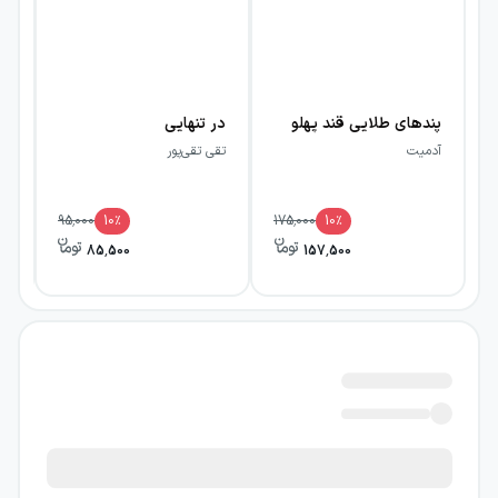
پندهای طلایی قند پهلو
در تنهایی
آدمیت
تقی تقی‌پور
سی
95,000
10
٪
175,000
10
٪
85,500
157,500