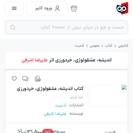
ورود کاربر
›
›
›
کتابچی
کتاب
عمومی
آدمیت
اندیشه، عشقولوژی، خردورزی
اثر
علیرضا اشرفی
کتاب
اندیشه، عشقولوژی، خردورزی
خرد ورزی
انتشارات
:
آدمیت
نویسنده
:
علیرضا اشرفی
31,500
قیمت:
35,000
٪
10