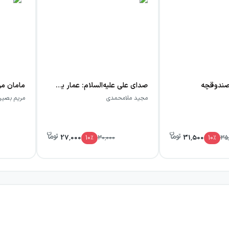
 صندوقچه
صدای علی علیه‌السلام: عمار یاسر
مامان م
مجید ملامحمدی
مریم بصیر
27,000
31,500
10
٪
30,000
10
٪
35