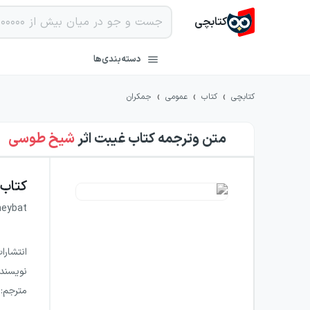
کتابچی
دسته‌بندی‌ها
›
›
›
کتابچی
کتاب
عمومی
جمکران
متن وترجمه کتاب غیبت
اثر
شیخ طوسی
کتاب
heybat
انتشارا
نویسند
مترجم
: