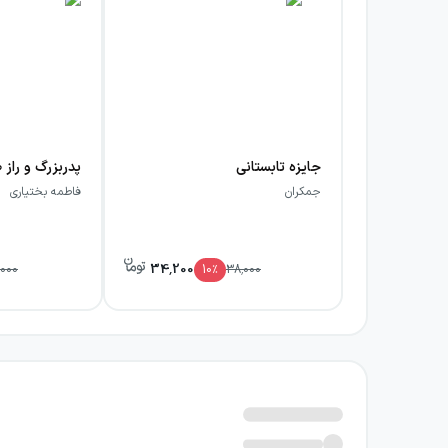
جایزه تابستانی
پدربزرگ و راز
جمکران
فاطمه بختیاری
34,200
,000
10
٪
38,000