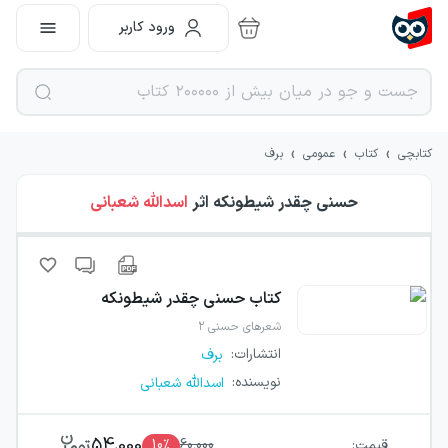
ورود کاربر
›
›
›
کتابچی
کتاب
عمومی
برف
حسنی چقدر شیطونکه
اثر
اسدالله شعبانی
کتاب
حسنی چقدر شیطونکه
شعرهای حسنی ۲
انتشارات
:
برف
نویسنده
:
اسدالله شعبانی
54,000
قیمت:
60,000
٪
10