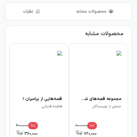
محصولات مشابه
نظرات
محصولات مشابه
مجموعه قصه‌های شیرین ایرانی (گلاسه)
قصه‌هایی از پیامبران ۱
قص
جمعی از نویسندگان
فاطمه قدیانی
فا
400,000
10
٪
800,000
10
٪
360,000
720,000