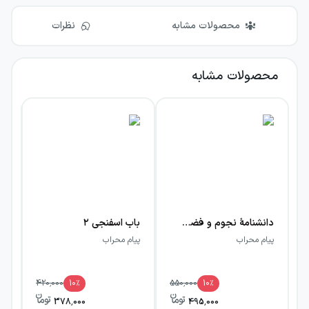
محصولات مشابه
نظرات
محصولات مشابه
دانشنامهٔ نجوم و فضا (همراه پرسش و پاسخ)
باب اسفنجی ۲
با
پیام محراب
پیام محراب
پی
420,000
10
٪
550,000
10
٪
378,000
495,000