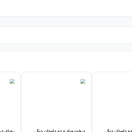
گلدان خالی و دو داستان دیگر (ترس- دو قرص نان)
درخت مراد و دو داستان دیگر: صیاد و پادشاه