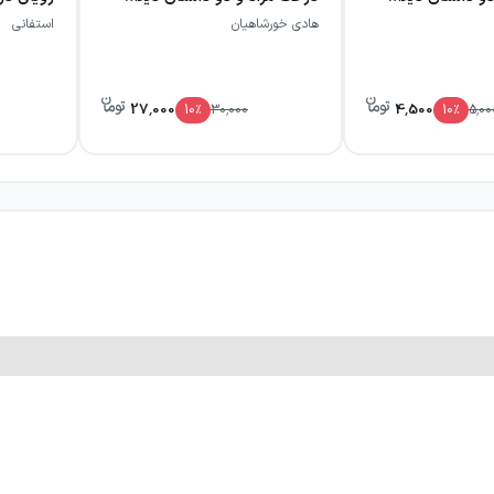
هادی خورشاهیان
استفانی
27,000
4,500
10
٪
30,000
10
٪
5,00