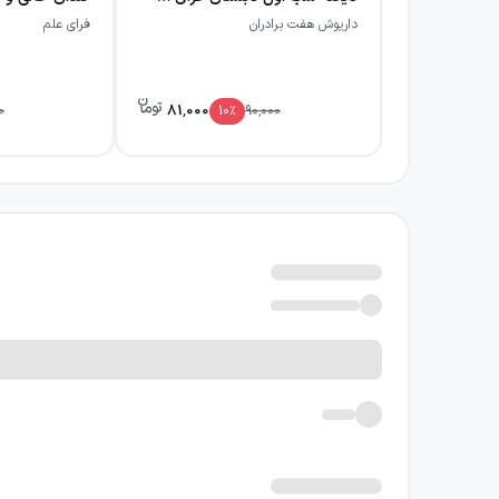
داریوش هفت برادران
فرای علم
81,000
0
10
٪
90,000