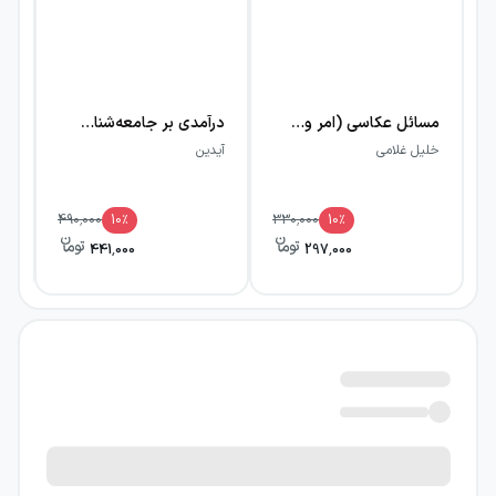
مسائل عکاسی (امر واقعی و امر اخلاقی)
درآمدی بر جامعه‌شناسی خانواده
سه
خلیل غلامی
آیدین
آی
490,000
10
٪
330,000
10
٪
441,000
297,000