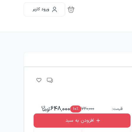
ورود کاربر
648,000
قیمت:
720,000
٪
10
افزودن به سبد