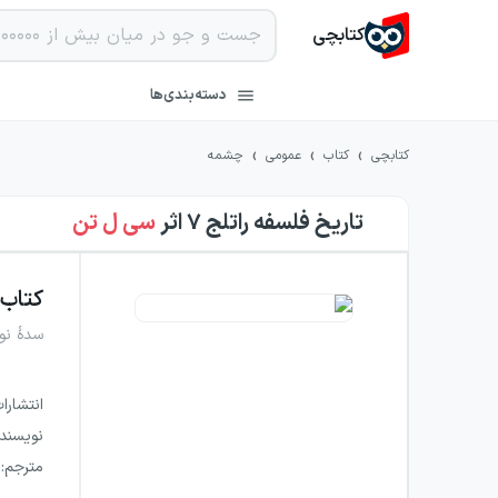
کتابچی
دسته‌بندی‌ها
›
›
›
کتابچی
کتاب
عمومی
چشمه
تاریخ فلسفه راتلج ۷
اثر
سی ل تن
کتاب
سدهٔ نو
انتشارا
نویسند
مترجم
: