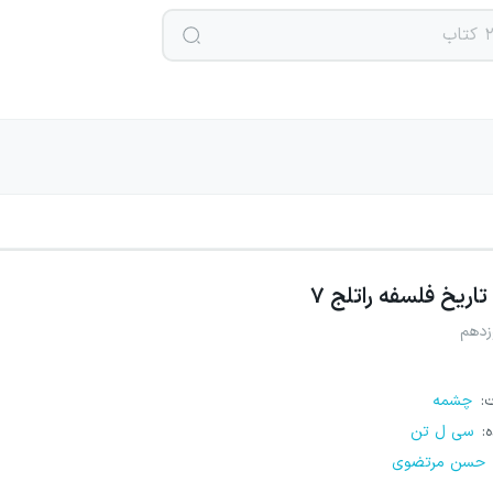
تاریخ فلسفه راتلج ۷
زدهم
ت
:
چشمه
ه
:
سی ل تن
حسن مرتضوی