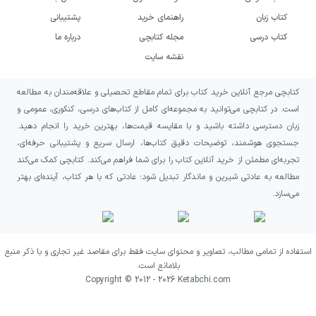
کتاب زبان
راهنمای خرید
پشتیبانی
ارغنون همچنین به علاقه‌مندان شعر اجتماعی،
کتاب درسی
مجله کتابچی
درباره ما
میهن‌دوستانه و حماسی پیشنهاد می‌شود؛ به‌ویژه
نقشه سایت
اگر از آثاری لذت می‌برید که در کنار زیبایی‌های
کتابچی مرجع آنلاین خرید کتاب برای تمام مقاطع تحصیلی و علاقه‌مندان به مطالعه
زبانی، درباره عدالت و مسئولیت اجتماعی نیز سخن
است. در کتابچی می‌توانید به مجموعه‌ای کامل از کتاب‌های درسی، کنکوری، عمومی و
می‌گویند. از این مجموعه انتظار شعری وفادار به
زبان دسترسی داشته باشید و با مقایسه قیمت‌ها، بهترین خرید را انجام دهید.
سنت، سرشار از موسیقی و متکی بر لحنی پرطنین
جستجوی هوشمند، توضیحات دقیق کتاب‌ها، ارسال سریع و پشتیبانی حرفه‌ای،
تجربه‌ای مطمئن از خرید آنلاین کتاب را برای شما فراهم می‌کند. کتابچی کمک می‌کند
داشته باشید. مطالعه آن می‌تواند تجربه‌ای برای
مطالعه به عادتی شیرین و ماندگار تبدیل شود؛ عادتی که با هر کتاب، آینده‌ای بهتر
شناخت پیوند میان قالب‌های کهن، احساسات
می‌سازد.
شاعرانه و اندیشه‌های اجتماعی باشد.
استفاده از تمامی مطالب، تصاویر و محتوای سایت فقط برای مقاصد غیر تجاری و با ذکر منبع
بلامانع است.
Copyright © 2012 -
2026
Ketabchi.com