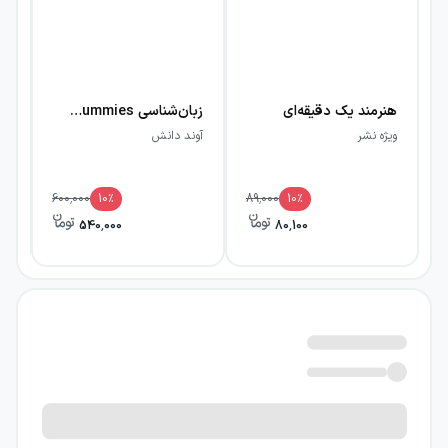
هنرمند یک دقیقه‌ای
زبان‌شناسی For Dummies
ویژه نشر
آوند دانش
آو
600,000
10
٪
89,000
10
٪
540,000
80,100