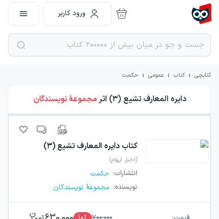
ورود کاربر
›
›
›
کتابچی
کتاب
عمومی
حکمت
دایره المعارف تشیع (۳)
اثر
مجموعهٔ نویسندگان
کتاب
دایره المعارف تشیع (۳)
(اخبار ایهام)
انتشارات
:
حکمت
نویسنده
:
مجموعهٔ نویسندگان
630,000
قیمت:
700,000
٪
10