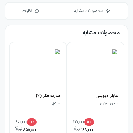
محصولات مشابه
نظرات
محصولات مشابه
مایلز دیویس
قدرت فکر (۲)
قد
برایان مورتون
سپنج
سپ
950,000
10
٪
220,000
10
٪
855,000
198,000