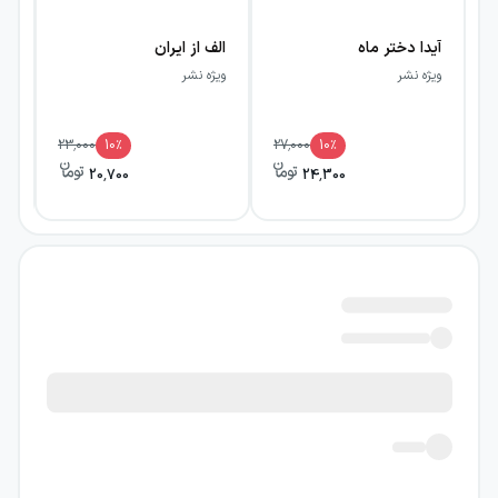
آیدا دختر ماه
الف از ایران
قص
ویژه نشر
ویژه نشر
وی
23,000
10
٪
27,000
10
٪
20,700
24,300