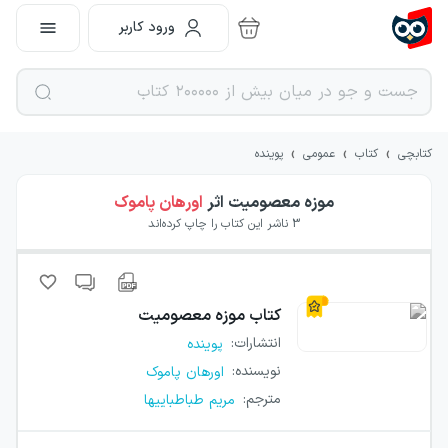
ورود کاربر
›
›
›
کتابچی
کتاب
عمومی
پوینده
موزه معصومیت
اثر
اورهان پاموک
3
ناشر این کتاب را چاپ کرده‌اند
کتاب
موزه معصومیت
انتشارات
:
پوینده
نویسنده
:
اورهان پاموک
مترجم
:
مریم طباطباییها