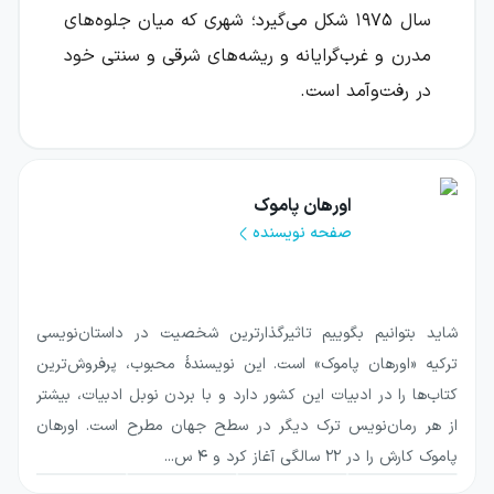
سال ۱۹۷۵ شکل می‌گیرد؛ شهری که میان جلوه‌های
مدرن و غرب‌گرایانه و ریشه‌های شرقی و سنتی خود
در رفت‌وآمد است.
کمال، جوانی از یکی از ثروتمندترین خانواده‌های
استانبول، در آستانه ازدواج با سیبل، دختر
اورهان پاموک
خانواده‌ای اشرافی، با فوسون آشنا می‌شود؛ دختری
صفحه نویسنده
زیبا که فروشنده است و نسبت فامیلی دوری نیز با
او دارد. این آشنایی، مسیر زندگی کمال را تغییر
می‌دهد و او را با احساساتی روبه‌رو می‌کند که
شاید بتوانیم بگوییم تاثیرگذارترین شخصیت در داستان‌نویسی
نمی‌توان به‌سادگی در چارچوب تصمیم‌های قبلی
ترکیه «اورهان پاموک» است. این نویسندهٔ محبوب، پرفروش‌ترین
جای داد.
کتاب‌ها را در ادبیات این کشور دارد و با بردن نوبل ادبیات، بیشتر
از هر رمان‌نویس ترک دیگر در سطح جهان مطرح است. اورهان
درباره کتاب موزه معصومیت
پاموک کارش را در ۲۲ سالگی آغاز کرد و ۴ س...