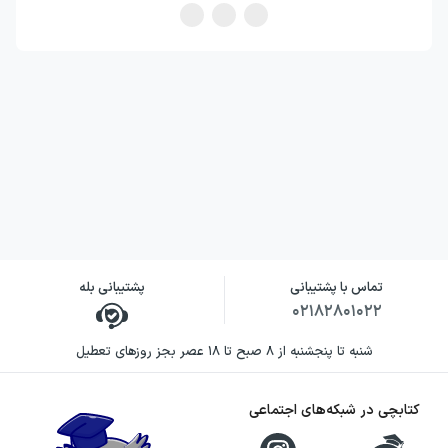
رمان‌هایی علاقه دارید که شما را وادار می‌کنند
درباره ادراک، شخصیت و مرز خیال و واقعیت
دوباره فکر کنید، این اثر می‌تواند انتخابی مناسب
باشد.
نویسنده کتاب از رویاهایت برایم
بگو
سیدنی شلدون در این رمان، داستان را بر
موقعیتی بنا می‌کند که از نظر روایی ظرفیت زیادی
تماس با پشتیبانی
پشتیبانی بله
برای ایجاد ابهام و تعلیق دارد: شخصیتی که از
۰۲۱۸۲۸۰۱۰۲۲
حضور دو شخصیت دیگر در زندگی خود آگاه
شنبه تا پنجشنبه از ۸ صبح تا ۱۸ عصر بجز روزهای تعطیل
نیست. تمرکز بر این تضاد، به روایت امکان
می‌دهد اطلاعات را مرحله‌به‌مرحله پیش ببرد و
کتابچی در شبکه‌های اجتماعی
مخاطب را درگیر پرسش‌هایی درباره هویت و