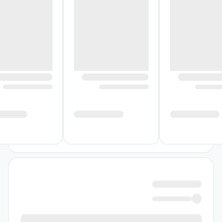
درباره کتاب از رویاهایت برایم بگو
محور اصلی داستان، دختری است که بدون آگاهی
از وجود دو شخصیت دیگر، با آن‌ها در یک زندگی
مشترک حضور دارد. این وضعیت، زمینه‌ساز
کشمکش میان آنچه او از خودش می‌شناسد و
آنچه در پشت پرده ذهنش رخ می‌دهد می‌شود.
کتاب به‌جای ارائه تصویری ساده از شخصیت،
هویت انسان را همچون پازلی چندلایه پیش روی
مخاطب قرار می‌دهد؛ پازلی که هر قطعه آن
می‌تواند برداشت خواننده از واقعیت را تغییر دهد.
در این رمان، مسئله فقط شناخت شخصیت‌های
جداگانه نیست؛ بلکه این پرسش نیز اهمیت پیدا