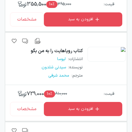
355,500
قیمت:
395,000
٪
10
مشخصات
افزودن به سبد
کتاب
رویاهایت را به من بگو
انتشارات
:
لیوسا
نویسنده
:
سیدنی شلدون
مترجم
:
محمد شرفی
729,000
قیمت:
810,000
٪
10
مشخصات
افزودن به سبد