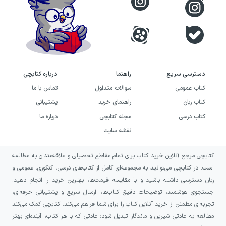
حقیقت کند.
رویکرد نویسنده در این اثر، پیوندزدن یک راز
روان‌شناختی با تجربه‌ای ملموس از زندگی روزمره
است. در کنار پیچیدگی ذهن شخصیت اصلی،
دسترسی سریع
راهنما
درباره کتابچی
ارتباط‌های اینترنتی و گفت‌وگو با مردم جهان نیز
کتاب عمومی
سوالات متداول
تماس با ما
قرار می‌گیرند. به همین دلیل، کتاب هم بر کشف
کتاب زبان
راهنمای خرید
پشتیبانی
درونی شخصیت‌ها تکیه دارد و هم از جذابیت
کتاب درسی
مجله کتابچی
درباره ما
ارتباط با جهانی ناشناخته بهره می‌برد.
نقشه سایت
خرید کتاب از رویاهایت برایم بگو به
کتابچی مرجع آنلاین خرید کتاب برای تمام مقاطع تحصیلی و علاقه‌مندان به مطالعه
چه کسانی پیشنهاد می‌شود؟
است. در کتابچی می‌توانید به مجموعه‌ای کامل از کتاب‌های درسی، کنکوری، عمومی و
زبان دسترسی داشته باشید و با مقایسه قیمت‌ها، بهترین خرید را انجام دهید.
این رمان را به خوانندگانی پیشنهاد می‌کنیم که از
جستجوی هوشمند، توضیحات دقیق کتاب‌ها، ارسال سریع و پشتیبانی حرفه‌ای،
تجربه‌ای مطمئن از خرید آنلاین کتاب را برای شما فراهم می‌کند. کتابچی کمک می‌کند
داستان‌های معمایی و روان‌شناختی لذت می‌برند؛
مطالعه به عادتی شیرین و ماندگار تبدیل شود؛ عادتی که با هر کتاب، آینده‌ای بهتر
به‌ویژه اگر موضوع چندلایه‌بودن شخصیت، رازهای