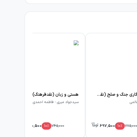
روزنامه‌نگاری جنگ و صلح (نقدفرهنگ)
هستی و زبان (نقدفرهنگ)
اهل
المی
سیدجواد میری - فاطمه احمدی
کری
670,500
697,500
10
٪
745,000
10
٪
775,00