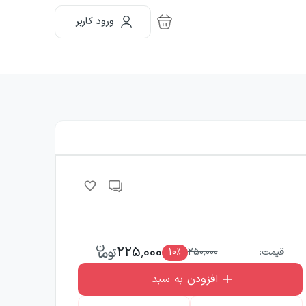
ورود کاربر
225,000
قیمت:
250,000
٪
10
افزودن به سبد