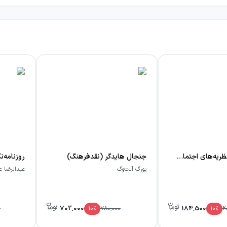
در جستجوی نظریه‌های اجتماعی در گفتمان شریعتی
جنجال هایدگر (نقدفرهنگ)
یورگ آلت‌وگ
عبدالرضا ع
702,000
184,500
0
10
٪
780,000
10
٪
2