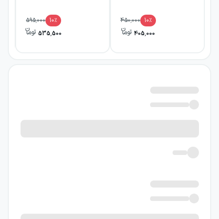
595,000
10
٪
450,000
10
٪
535,500
405,000