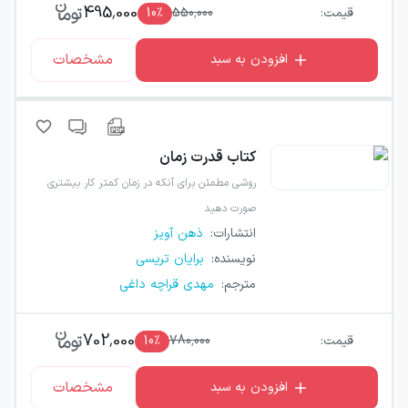
495,000
قیمت:
550,000
٪
10
مشخصات
افزودن به سبد
کتاب
قدرت زمان
روشی مطمئن برای آنکه در زمان کمتر کار بیشتری
صورت دهید
انتشارات
:
ذهن آویز
نویسنده
:
برایان تریسی
مترجم
:
مهدی قراچه داغی
702,000
قیمت:
780,000
٪
10
مشخصات
افزودن به سبد