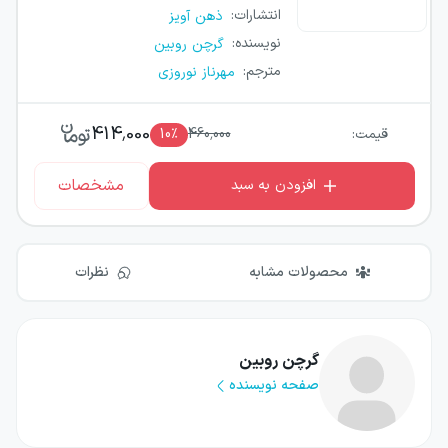
انتشارات
:
ذهن آویز
نویسنده
:
گرچن روبین
مترجم
:
مهرناز نوروزی
414,000
قیمت:
460,000
٪
10
مشخصات
افزودن به سبد
محصولات مشابه
نظرات
گرچن روبین
صفحه نویسنده