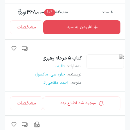
468,000
قیمت:
520,000
٪
10
مشخصات
افزودن به سبد
کتاب
۵ مرحله رهبری
انتشارات
:
تالیف
نویسنده
:
جان سی. ماکسول
مترجم
:
احمد مقامی‌راد
مشخصات
موجود شد اطلاع بده