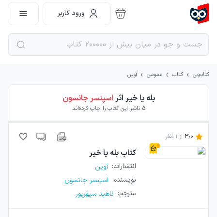
ورود کاربر
›
›
›
کتابچی
کتاب
عمومی
آوین
بله یا خیر
اثر
اسپنسر جانسون
5
ناشر این کتاب را چاپ کرده‌اند
3.0
از
1
نظر
کتاب
بله یا خیر
انتشارات
:
آوین
نویسنده
:
اسپنسر جانسون
مترجم
:
ناهید سپهرپور