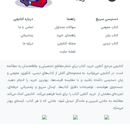
همچنین اگر در محیط کار یا زندگی شخصی با
انتخاب‌های مهم روبه‌رو هستید، می‌توانید از نگاه
دسترسی سریع
راهنما
درباره کتابچی
کتاب برای تمرکز بر نیازهای واقعی، ایجاد گزینه‌های
کتاب عمومی
سوالات متداول
تماس با ما
بهتر و بررسی پیامدهای احتمالی استفاده کنید.
کتاب زبان
راهنمای خرید
پشتیبانی
کتاب درسی
مجله کتابچی
درباره ما
این کتاب برای خوانندگانی مناسب است که
نقشه سایت
به‌دنبال راهی برای کاهش ترس هنگام تصمیم‌گیری
و رسیدن به آرامش خاطر بیشتری هستند. نباید از
کتابچی مرجع آنلاین خرید کتاب برای تمام مقاطع تحصیلی و علاقه‌مندان به مطالعه
است. در کتابچی می‌توانید به مجموعه‌ای کامل از کتاب‌های درسی، کنکوری، عمومی و
آن انتظار مجموعه‌ای از پاسخ‌های آماده برای همه
زبان دسترسی داشته باشید و با مقایسه قیمت‌ها، بهترین خرید را انجام دهید.
موقعیت‌ها را داشت؛ آنچه ارائه می‌کند، چارچوبی
جستجوی هوشمند، توضیحات دقیق کتاب‌ها، ارسال سریع و پشتیبانی حرفه‌ای،
برای فکر کردن و انتخاب کردن است. خواندن آن
تجربه‌ای مطمئن از خرید آنلاین کتاب را برای شما فراهم می‌کند. کتابچی کمک می‌کند
مطالعه به عادتی شیرین و ماندگار تبدیل شود؛ عادتی که با هر کتاب، آینده‌ای بهتر
می‌تواند شما را تشویق کند پیش از گفتن «بله» یا
می‌سازد.
«خیر»، واقعیت، نیاز، گزینه‌ها و پیامدهای احتمالی
را با دقت بیشتری بررسی کنید.