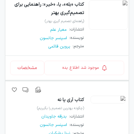
کتاب
«بله»، یا، «خیر»: راهنمایی برای
تصمیم‌گیری بهتر
(راهنمای تصمیم گیری بهتر)
انتشارات
:
معیار علم
نویسنده
:
اسپنسر جانسون
مترجم
:
پروین قائمی
مشخصات
موجود شد اطلاع بده
کتاب
آری یا نه
(چگونه بهترین تصمیم را بگیریم)
انتشارات
:
بدرقه جاویدان
نویسنده
:
اسپنسر جانسون
مترجم
:
نینا پزشکیان