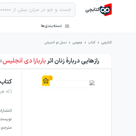
کتابچی
دسته‌بندی‌ها
›
›
›
کتابچی
کتاب
عمومی
نسل نو اندیش
رازهایی دربارهٔ زنان
اثر
باربارا دی آنجلیس
7
کتاب
(که هر 
انتشارا
نویسند
مترجم
: