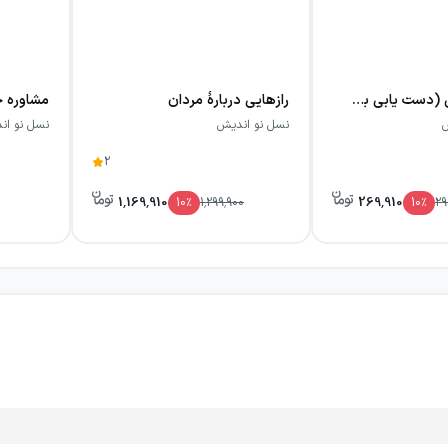
 تعبیر می‌کنند؟
کمک آقایان
اعتماد به نفس (دست یابی به آن و زندگی با آن)
رازهایی دربارهٔ مردان
تان راه دهید؟
س
نسل نو اندیش
نسل نو ان
ذت نمی‌برند؟
2
1,169,910
269,910
10
٪
1,299,900
10
٪
29
۱ در کشور آمریکا می‌باشد. وی به عنوان نویسنده، سخنران و یک شخصیت 
ارای مدرک روانشناسی از دانشگاه لس آنجلس و دارای مدرک دکترا از
 انتخاب شود. از جمله آثار وی می‌توان به: