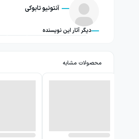
آنتونیو تابوکی
گذر زمان موضوع مرکزی کتاب است، اما این موضو
درهم می‌آمیزد. هر داستان جست‌وجویی خیال‌انگ
دیگر آثار این نویسنده
پشت سکوت و ناگفته‌ها پنهان شده باشد.
شخصیت‌های این کتاب با اشباح گذشته، باورهای
درعین‌حال ناآرام می‌کند. ترس و عشق در رفتار 
محصولات مشابه
خواننده در جریان روایت‌ها فقط ناظر جست‌وجوی 
تابوکی داستان کوتاه را قالبی می‌داند که به نویس
راه‌حل نهایی را پیش پای خواننده نمی‌گذارد، ب
بستن همه مسیرها، ذهن را به بازاندیشی درباره آنچ
بنابراین، با کتابی روبه‌رو نیستید که بخواهد پا
و توجه به جزئیاتی است که در گفت‌وگوها، احساس
مانده و آنچه هنوز امکان فهمیدن دارد دعوت می‌ک